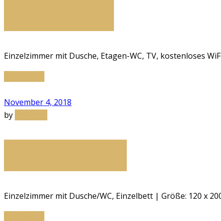
Classic EZ
Einzelzimmer mit Dusche, Etagen-WC, TV, kostenloses WiF
Read More
November 4, 2018
by
sistaART
Komfort EZ
Einzelzimmer mit Dusche/WC, Einzelbett | Größe: 120 x 20
Read More