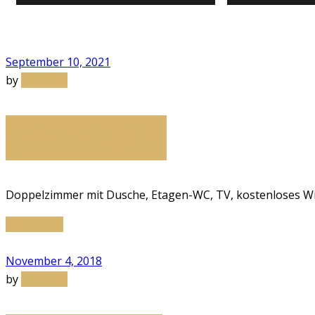
September 10, 2021
by
sistaART
Classic DZ
Doppelzimmer mit Dusche, Etagen-WC, TV, kostenloses WiF
Read More
November 4, 2018
by
sistaART