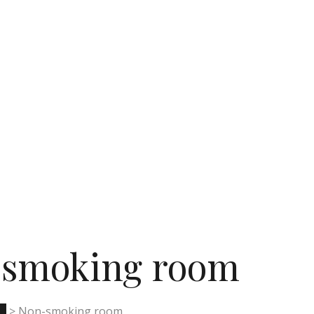
smoking room
en
>
Non-smoking room