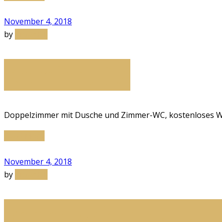
November 4, 2018
by
sistaART
Komfort DZ
Doppelzimmer mit Dusche und Zimmer-WC, kostenloses W
Read More
November 4, 2018
by
sistaART
Ferienwohnung | 4 P